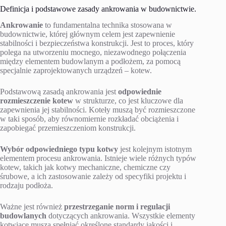
Definicja i podstawowe zasady ankrowania w budownictwie.
Ankrowanie
to fundamentalna technika stosowana w
budownictwie, której głównym celem jest zapewnienie
stabilności i bezpieczeństwa konstrukcji. Jest to proces, który
polega na utworzeniu mocnego, niezawodnego połączenia
między elementem budowlanym a podłożem, za pomocą
specjalnie zaprojektowanych urządzeń – kotew.
Podstawową zasadą ankrowania jest
odpowiednie
rozmieszczenie kotew
w strukturze, co jest kluczowe dla
zapewnienia jej stabilności. Koteły muszą być rozmieszczone
w taki sposób, aby równomiernie rozkładać obciążenia i
zapobiegać przemieszczeniom konstrukcji.
Wybór odpowiedniego typu kotwy
jest kolejnym istotnym
elementem procesu ankrowania. Istnieje wiele różnych typów
kotew, takich jak kotwy mechaniczne, chemiczne czy
śrubowe, a ich zastosowanie zależy od specyfiki projektu i
rodzaju podłoża.
Ważne jest również
przestrzeganie norm i regulacji
budowlanych
dotyczących ankrowania. Wszystkie elementy
kotwiące muszą spełniać określone standardy jakości i