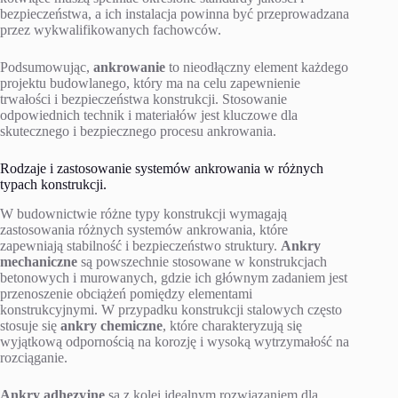
bezpieczeństwa, a ich instalacja powinna być przeprowadzana
przez wykwalifikowanych fachowców.
Podsumowując,
ankrowanie
to nieodłączny element każdego
projektu budowlanego, który ma na celu zapewnienie
trwałości i bezpieczeństwa konstrukcji. Stosowanie
odpowiednich technik i materiałów jest kluczowe dla
skutecznego i bezpiecznego procesu ankrowania.
Rodzaje i zastosowanie systemów ankrowania w różnych
typach konstrukcji.
W budownictwie różne typy konstrukcji wymagają
zastosowania różnych systemów ankrowania, które
zapewniają stabilność i bezpieczeństwo struktury.
Ankry
mechaniczne
są powszechnie stosowane w konstrukcjach
betonowych i murowanych, gdzie ich głównym zadaniem jest
przenoszenie obciążeń pomiędzy elementami
konstrukcyjnymi. W przypadku konstrukcji stalowych często
stosuje się
ankry chemiczne
, które charakteryzują się
wyjątkową odpornością na korozję i wysoką wytrzymałość na
rozciąganie.
Ankry adhezyjne
są z kolei idealnym rozwiązaniem dla