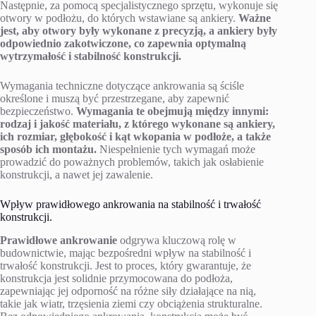
Następnie, za pomocą specjalistycznego sprzętu, wykonuje się
otwory w podłożu, do których wstawiane są ankiery.
Ważne
jest, aby otwory były wykonane z precyzją, a ankiery były
odpowiednio zakotwiczone, co zapewnia optymalną
wytrzymałość i stabilność konstrukcji.
Wymagania techniczne dotyczące ankrowania są ściśle
określone i muszą być przestrzegane, aby zapewnić
bezpieczeństwo.
Wymagania te obejmują między innymi:
rodzaj i jakość materiału, z którego wykonane są ankiery,
ich rozmiar, głębokość i kąt wkopania w podłoże, a także
sposób ich montażu.
Niespełnienie tych wymagań może
prowadzić do poważnych problemów, takich jak osłabienie
konstrukcji, a nawet jej zawalenie.
Wpływ prawidłowego ankrowania na stabilność i trwałość
konstrukcji.
Prawidłowe ankrowanie
odgrywa kluczową rolę w
budownictwie, mając bezpośredni wpływ na stabilność i
trwałość konstrukcji. Jest to proces, który gwarantuje, że
konstrukcja jest solidnie przymocowana do podłoża,
zapewniając jej odporność na różne siły działające na nią,
takie jak wiatr, trzęsienia ziemi czy obciążenia strukturalne.