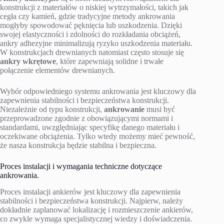
konstrukcji z materiałów o niskiej wytrzymałości, takich jak
cegła czy kamień, gdzie tradycyjne metody ankrowania
mogłyby spowodować pęknięcia lub uszkodzenia. Dzięki
swojej elastyczności i zdolności do rozkładania obciążeń,
ankry adhezyjne minimalizują ryzyko uszkodzenia materiału.
W konstrukcjach drewnianych natomiast często stosuje się
ankry wkrętowe
, które zapewniają solidne i trwałe
połączenie elementów drewnianych.
Wybór odpowiedniego systemu ankrowania jest kluczowy dla
zapewnienia stabilności i bezpieczeństwa konstrukcji.
Niezależnie od typu konstrukcji,
ankrowanie
musi być
przeprowadzone zgodnie z obowiązującymi normami i
standardami, uwzględniając specyfikę danego materiału i
oczekiwane obciążenia. Tylko wtedy możemy mieć pewność,
że nasza konstrukcja będzie stabilna i bezpieczna.
Proces instalacji i wymagania techniczne dotyczące
ankrowania.
Proces instalacji ankierów jest kluczowy dla zapewnienia
stabilności i bezpieczeństwa konstrukcji. Najpierw, należy
dokładnie zaplanować lokalizację i rozmieszczenie ankierów,
co zwykle wymaga specjalistycznej wiedzy i doświadczenia.