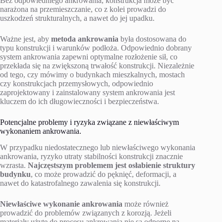
Bez odpowiedniego ankrowania, konstrukcja może być
narażona na przemieszczanie, co z kolei prowadzi do
uszkodzeń strukturalnych, a nawet do jej upadku.
Ważne jest, aby
metoda ankrowania
była dostosowana do
typu konstrukcji i warunków podłoża. Odpowiednio dobrany
system ankrowania zapewni optymalne rozłożenie sił, co
przekłada się na zwiększoną trwałość konstrukcji. Niezależnie
od tego, czy mówimy o budynkach mieszkalnych, mostach
czy konstrukcjach przemysłowych, odpowiednio
zaprojektowany i zainstalowany system ankrowania jest
kluczem do ich długowieczności i bezpieczeństwa.
Potencjalne problemy i ryzyka związane z niewłaściwym
wykonaniem ankrowania.
W przypadku niedostatecznego lub niewłaściwego wykonania
ankrowania, ryzyko utraty stabilności konstrukcji znacznie
wzrasta.
Najczęstszym problemem jest osłabienie struktury
budynku
, co może prowadzić do pęknięć, deformacji, a
nawet do katastrofalnego zawalenia się konstrukcji.
Niewłaściwe wykonanie ankrowania
może również
prowadzić do problemów związanych z korozją. Jeżeli
materiały użyte do procesu ankrowania nie są odporne na