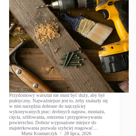
Przydomowy warsztat nie musi być duży, aby był
praktyczny. Najważniejsze jest to, żeby znalazły się
w nim narzędzia dobrane do najczęściej
wykonywanych prac: drobnych napraw, montażu,
cięcia, szlifowania, ostrzenia i przygotowywania
powierzchni. Dobrze wyposażone miejsce do
majsterkowania pozwala szybciej reagować…
Marta Kramarczyk
28 lipca, 2026