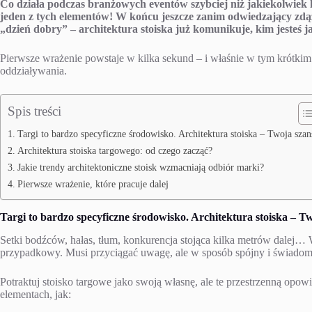
Co działa podczas branżowych eventów szybciej niż jakiekolwiek
jeden z tych elementów! W końcu jeszcze zanim odwiedzający zdą
„dzień dobry” – architektura stoiska już komunikuje, kim jesteś 
Pierwsze wrażenie powstaje w kilka sekund – i właśnie w tym krótkim
oddziaływania.
Spis treści
Targi to bardzo specyficzne środowisko. Architektura stoiska – Twoja szan
Architektura stoiska targowego: od czego zacząć?
Jakie trendy architektoniczne stoisk wzmacniają odbiór marki?
Pierwsze wrażenie, które pracuje dalej
Targi to bardzo specyficzne środowisko. Architektura stoiska – T
Setki bodźców, hałas, tłum, konkurencja stojąca kilka metrów dalej…
przypadkowy. Musi przyciągać uwagę, ale w sposób spójny i świadomy
Potraktuj stoisko targowe jako swoją własnę, ale te przestrzenną opowi
elementach, jak: