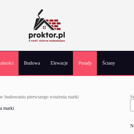
alności
Budowa
Elewacje
Porady
Ściany
S
o w budowaniu pierwszego wrażenia marki
a marki
N