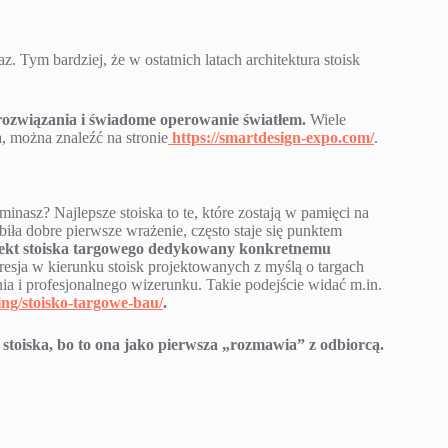
z. Tym bardziej, że w ostatnich latach architektura stoisk
rozwiązania i świadome operowanie światłem.
Wiele
a, można znaleźć na stronie
https://smartdesign-expo.com/
.
inasz? Najlepsze stoiska to te, które zostają w pamięci na
obiła dobre pierwsze wrażenie, często staje się punktem
ekt stoiska targowego dedykowany konkretnemu
resja w kierunku stoisk projektowanych z myślą o targach
ia i profesjonalnego wizerunku. Takie podejście widać m.in.
ing/stoisko-targowe-bau/
.
stoiska, bo to ona jako pierwsza „rozmawia” z odbiorcą.