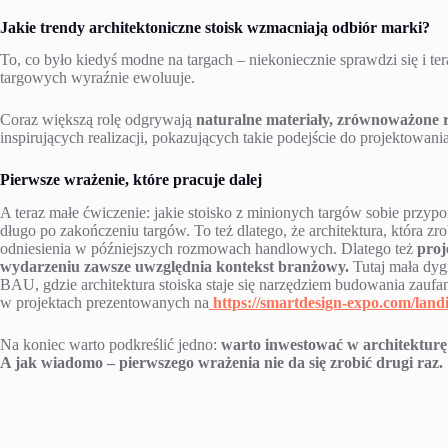
Jakie trendy architektoniczne stoisk wzmacniają odbiór marki?
To, co było kiedyś modne na targach – niekoniecznie sprawdzi się i tera
targowych wyraźnie ewoluuje.
Coraz większą rolę odgrywają
naturalne materiały, zrównoważone 
inspirujących realizacji, pokazujących takie podejście do projektowani
Pierwsze wrażenie, które pracuje dalej
A teraz małe ćwiczenie: jakie stoisko z minionych targów sobie przypom
długo po zakończeniu targów. To też dlatego, że architektura, która zr
odniesienia w późniejszych rozmowach handlowych. Dlatego też
proj
wydarzeniu zawsze uwzględnia kontekst branżowy.
Tutaj mała dyg
BAU, gdzie architektura stoiska staje się narzędziem budowania zaufan
w projektach prezentowanych na
https://smartdesign-expo.com/land
Na koniec warto podkreślić jedno:
warto inwestować w architekturę 
A jak wiadomo – pierwszego wrażenia nie da się zrobić drugi raz.