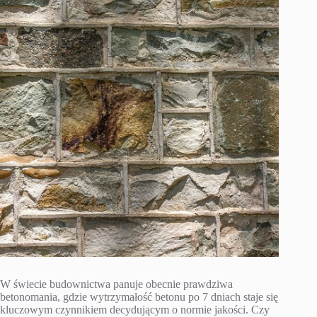
W świecie budownictwa panuje obecnie prawdziwa
betonomania, gdzie wytrzymałość betonu po 7 dniach staje się
kluczowym czynnikiem decydującym o normie jakości. Czy