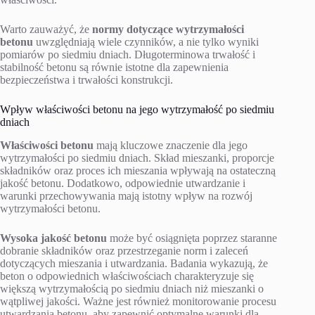
Warto zauważyć, że
normy dotyczące wytrzymałości
betonu
uwzględniają wiele czynników, a nie tylko wyniki
pomiarów po siedmiu dniach. Długoterminowa trwałość i
stabilność betonu są równie istotne dla zapewnienia
bezpieczeństwa i trwałości konstrukcji.
Wpływ właściwości betonu na jego wytrzymałość po siedmiu
dniach
Właściwości betonu
mają kluczowe znaczenie dla jego
wytrzymałości po siedmiu dniach. Skład mieszanki, proporcje
składników oraz proces ich mieszania wpływają na ostateczną
jakość betonu. Dodatkowo, odpowiednie utwardzanie i
warunki przechowywania mają istotny wpływ na rozwój
wytrzymałości betonu.
Wysoka jakość betonu
może być osiągnięta poprzez staranne
dobranie składników oraz przestrzeganie norm i zaleceń
dotyczących mieszania i utwardzania. Badania wykazują, że
beton o odpowiednich właściwościach charakteryzuje się
większą wytrzymałością po siedmiu dniach niż mieszanki o
wątpliwej jakości. Ważne jest również monitorowanie procesu
utwardzania betonu, aby zapewnić optymalne warunki dla