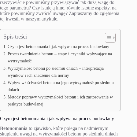
rzeczywiście powinniśmy przywiązywać tak dużą wagę do
tego parametru? Czy istnieją inne, równie istotne aspekty, na
które powinniśmy zwrócić uwagę? Zapraszamy do zgłębienia
tej kwestii w naszym artykule.
Spis treści
Czym jest betonomania i jak wpływa na proces budowlany
Proces twardnienia betonu – etapy i czynniki wpływające na
wytrzymałość
Wytrzymałość betonu po siedmiu dniach – interpretacja
wyników i ich znaczenie dla normy
Wpływ właściwości betonu na jego wytrzymałość po siedmiu
dniach
Metody poprawy wytrzymałości betonu i ich zastosowanie w
praktyce budowlanej
Czym jest betonomania i jak wpływa na proces budowlany
Betonomania
to zjawisko, które polega na nadmiernym
skupieniu uwagi na wytrzymałości betonu po siedmiu dniach