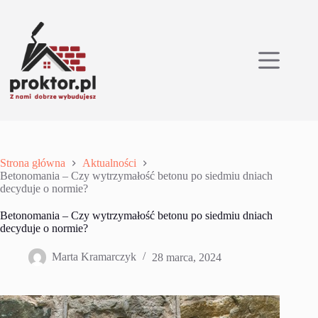
Przejdź
do
treści
Strona główna
Aktualności
Betonomania – Czy wytrzymałość betonu po siedmiu dniach
decyduje o normie?
Betonomania – Czy wytrzymałość betonu po siedmiu dniach
decyduje o normie?
Marta Kramarczyk
28 marca, 2024