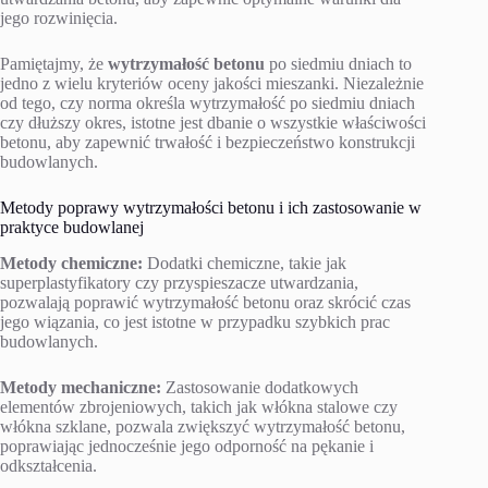
jego rozwinięcia.
Pamiętajmy, że
wytrzymałość betonu
po siedmiu dniach to
jedno z wielu kryteriów oceny jakości mieszanki. Niezależnie
od tego, czy norma określa wytrzymałość po siedmiu dniach
czy dłuższy okres, istotne jest dbanie o wszystkie właściwości
betonu, aby zapewnić trwałość i bezpieczeństwo konstrukcji
budowlanych.
Metody poprawy wytrzymałości betonu i ich zastosowanie w
praktyce budowlanej
Metody chemiczne:
Dodatki chemiczne, takie jak
superplastyfikatory czy przyspieszacze utwardzania,
pozwalają poprawić wytrzymałość betonu oraz skrócić czas
jego wiązania, co jest istotne w przypadku szybkich prac
budowlanych.
Metody mechaniczne:
Zastosowanie dodatkowych
elementów zbrojeniowych, takich jak włókna stalowe czy
włókna szklane, pozwala zwiększyć wytrzymałość betonu,
poprawiając jednocześnie jego odporność na pękanie i
odkształcenia.