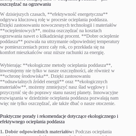
oszczędzać na ogrzewaniu
W dzisiejszych czasach, **efektywność energetyczna**
odgrywa kluczową rolę w procesie ocieplania poddasza.
Dzięki zastosowaniu nowoczesnych technologii i materiałów
**ociepleniowych**, można oszczędzać na kosztach
ogrzewania nawet o kilkadziesiąt procent. **Dobre ocieplenie
poddasza** pozwala na utrzymanie odpowiedniej temperatury
w pomieszczeniach przez cały rok, co przekłada się na
komfort mieszkańców oraz niższe rachunki za energię.
Wybierając **ekologiczne metody ocieplania poddasza**,
inwestujemy nie tylko w nasze oszczędności, ale również w
**ochronę środowiska**. Dzięki zastosowaniu
**odnawialnych źródeł energii** oraz **ekologicznych
materiałów**, możemy zmniejszyć nasz ślad węglowy i
przyczynić się do poprawy stanu naszej planety. Innowacyjne
rozwiązania w dziedzinie ocieplania poddasza pozwalają nam
więc nie tylko oszczędzać, ale także dbać o nasze otoczenie.
Praktyczne porady i rekomendacje dotyczące ekologicznego i
efektywnego ocieplania poddasza
1. Dobór odpowiednich materiałów:
Podczas ocieplania