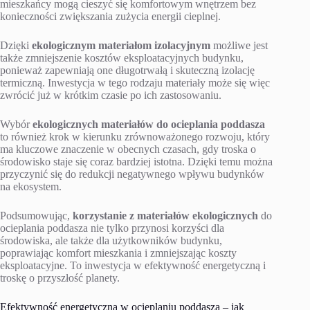
mieszkańcy mogą cieszyć się komfortowym wnętrzem bez
konieczności zwiększania zużycia energii cieplnej.
Dzięki
ekologicznym materiałom izolacyjnym
możliwe jest
także zmniejszenie kosztów eksploatacyjnych budynku,
ponieważ zapewniają one długotrwałą i skuteczną izolację
termiczną. Inwestycja w tego rodzaju materiały może się więc
zwrócić już w krótkim czasie po ich zastosowaniu.
Wybór
ekologicznych materiałów do ocieplania poddasza
to również krok w kierunku zrównoważonego rozwoju, który
ma kluczowe znaczenie w obecnych czasach, gdy troska o
środowisko staje się coraz bardziej istotna. Dzięki temu można
przyczynić się do redukcji negatywnego wpływu budynków
na ekosystem.
Podsumowując,
korzystanie z materiałów ekologicznych
do
ocieplania poddasza nie tylko przynosi korzyści dla
środowiska, ale także dla użytkowników budynku,
poprawiając komfort mieszkania i zmniejszając koszty
eksploatacyjne. To inwestycja w efektywność energetyczną i
troskę o przyszłość planety.
Efektywność energetyczna w ocieplaniu poddasza – jak