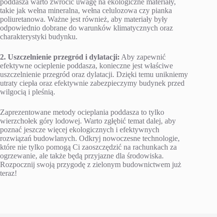
poddasza warto zwrócić uwagę na ekologiczne materiały,
takie jak wełna mineralna, wełna celulozowa czy pianka
poliuretanowa. Ważne jest również, aby materiały były
odpowiednio dobrane do warunków klimatycznych oraz
charakterystyki budynku.
2. Uszczelnienie przegród i dylatacji:
Aby zapewnić
efektywne ocieplenie poddasza, konieczne jest właściwe
uszczelnienie przegród oraz dylatacji. Dzięki temu unikniemy
utraty ciepła oraz efektywnie zabezpieczymy budynek przed
wilgocią i pleśnią.
Zaprezentowane metody ocieplania poddasza to tylko
wierzchołek góry lodowej. Warto zgłębić temat dalej, aby
poznać jeszcze więcej ekologicznych i efektywnych
rozwiązań budowlanych. Odkryj nowoczesne technologie,
które nie tylko pomogą Ci zaoszczędzić na rachunkach za
ogrzewanie, ale także będą przyjazne dla środowiska.
Rozpocznij swoją przygodę z zielonym budownictwem już
teraz!