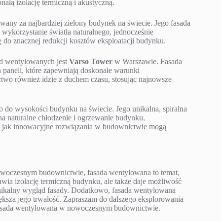
nałą izolację termiczną i akustyczną.
any za najbardziej zielony budynek na świecie. Jego fasada
ykorzystanie światła naturalnego, jednocześnie
ę do znacznej redukcji kosztów eksploatacji budynku.
ad wentylowanych jest
Varso Tower
w Warszawie. Fasada
 paneli, które zapewniają doskonałe warunki
ctwo również idzie z duchem czasu, stosując najnowsze
 do wysokości budynku na świecie. Jego unikalna, spiralna
a naturalne chłodzenie i ogrzewanie budynku,
o, jak innowacyjne rozwiązania w budownictwie mogą
 nowoczesnym budownictwie, fasada wentylowana to temat,
awia izolację termiczną budynku, ale także daje możliwość
unikalny wygląd fasady. Dodatkowo, fasada wentylowana
ększa jego trwałość. Zapraszam do dalszego eksplorowania
ć fasada wentylowana w nowoczesnym budownictwie.