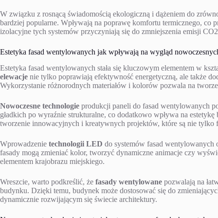
W związku z rosnącą świadomością ekologiczną i dążeniem do zrów
bardziej popularne. Wpływają na poprawę komfortu termicznego, co 
izolacyjne tych systemów przyczyniają się do zmniejszenia emisji CO2,
Estetyka fasad wentylowanych jak wpływają na wygląd nowoczesny
Estetyka fasad wentylowanych stała się kluczowym elementem w ks
elewacje
nie tylko poprawiają efektywność energetyczną, ale także 
Wykorzystanie różnorodnych materiałów i kolorów pozwala na tworze
Nowoczesne technologie
produkcji paneli do fasad wentylowanych po
gładkich po wyraźnie strukturalne, co dodatkowo wpływa na estetykę
tworzenie innowacyjnych i kreatywnych projektów, które są nie tylko fu
Wprowadzenie
technologii LED
do systemów fasad wentylowanych ot
fasady mogą zmieniać kolor, tworzyć dynamiczne animacje czy wyświet
elementem krajobrazu miejskiego.
Wreszcie, warto podkreślić, że
fasady wentylowane
pozwalają na łat
budynku. Dzięki temu, budynek może dostosować się do zmieniających
dynamicznie rozwijającym się świecie architektury.