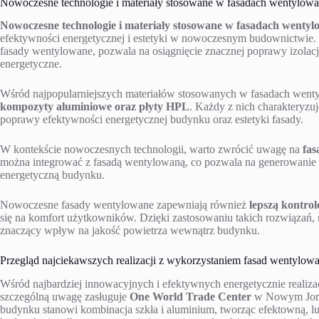
Nowoczesne technologie i materiały stosowane w fasadach wentylow
Nowoczesne technologie i materiały stosowane w fasadach wenty
efektywności energetycznej i estetyki w nowoczesnym budownictwie.
fasady wentylowane, pozwala na osiągnięcie znacznej poprawy izolacji
energetyczne.
Wśród najpopularniejszych materiałów stosowanych w fasadach went
kompozyty aluminiowe oraz płyty HPL
. Każdy z nich charakteryzuj
poprawy efektywności energetycznej budynku oraz estetyki fasady.
W kontekście nowoczesnych technologii, warto zwrócić uwagę na
fas
można integrować z fasadą wentylowaną, co pozwala na generowanie e
energetyczną budynku.
Nowoczesne fasady wentylowane zapewniają również
lepszą kontr
się na komfort użytkowników. Dzięki zastosowaniu takich rozwiązań, 
znaczący wpływ na jakość powietrza wewnątrz budynku.
Przegląd najciekawszych realizacji z wykorzystaniem fasad wentylow
Wśród najbardziej innowacyjnych i efektywnych energetycznie realiza
szczególną uwagę zasługuje
One World Trade Center
w Nowym Jork
budynku stanowi kombinacja szkła i aluminium, tworząc efektowną, l