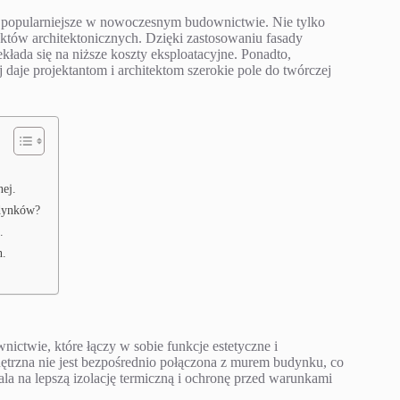
az popularniejsze w nowoczesnym budownictwie. Nie tylko
ektów architektonicznych. Dzięki zastosowaniu fasady
kłada się na niższe koszty eksploatacyjne. Ponadto,
je projektantom i architektom szerokie pole do twórczej
ej.
udynków?
.
h.
ctwie, które łączy w sobie funkcje estetyczne i
ętrzna nie jest bezpośrednio połączona z murem budynku, co
la na lepszą izolację termiczną i ochronę przed warunkami