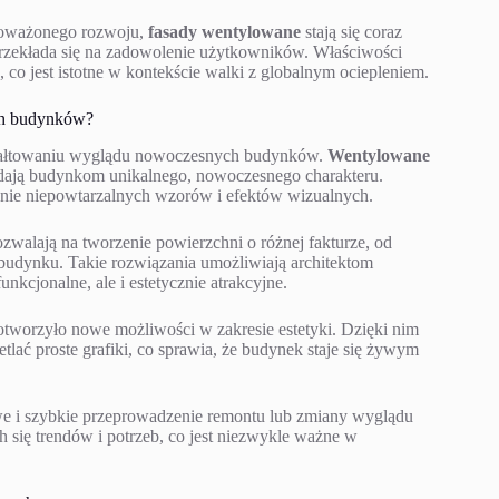
noważonego rozwoju,
fasady wentylowane
stają się coraz
przekłada się na zadowolenie użytkowników. Właściwości
 co jest istotne w kontekście walki z globalnym ociepleniem.
ch budynków?
ztałtowaniu wyglądu nowoczesnych budynków.
Wentylowane
dodają budynkom unikalnego, nowoczesnego charakteru.
nie niepowtarzalnych wzorów i efektów wizualnych.
zwalają na tworzenie powierzchni o różnej fakturze, od
 budynku. Takie rozwiązania umożliwiają architektom
nkcjonalne, ale i estetycznie atrakcyjne.
worzyło nowe możliwości w zakresie estetyki. Dzięki nim
lać proste grafiki, co sprawia, że budynek staje się żywym
we i szybkie przeprowadzenie remontu lub zmiany wyglądu
 się trendów i potrzeb, co jest niezwykle ważne w