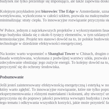
budynek nie tylko prezentuje się imponująco, ale także zapewnia dosko
Kolejnym przykładem jest
biurowiec The Edge
w Amsterdamie, uznaw
wentylowana, wykończona w całości szkłem, pozwala na maksymalne w
minimalizując straty ciepła. To innowacyjne rozwiązanie przyczynia si
W Polsce, jednym z najciekawszych projektów z wykorzystaniem fas
tego budynku składa się z około 6 tysięcy elementów, w tym szklanych
termoizolacyjne. Projekt ten stanowi dowód na to, że polskie budowni
technologie w dziedzinie efektywności energetycznej.
Na koniec warto wspomnieć o
Shanghai Tower
w Chinach, drugim co
fasada wentylowana, wykonana z podwójnej warstwy szkła, pozwala n
zdecydowanie obniżając jego zużycie energii. To kolejny dowód na t
przyczynić się do ochrony środowiska.
Podsumowanie
Jeśli jesteś zainteresowany efektywnością energetyczną i estetyką w
który warto zgłębić. To innowacyjne rozwiązanie, które nie tylko popr
eksperymentowania z różnymi materiałami i kolorami, aby stworzyć 
przyczynia się do poprawy jakości powietrza wewnątrz budynku i zwi
tego tematu i odkrywania wszystkich korzyści, jakie może przynieś