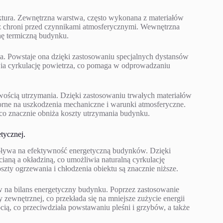
ktura. Zewnętrzna warstwa, często wykonana z materiałów
oraz chroni przed czynnikami atmosferycznymi. Wewnętrzna
nę termiczną budynku.
na. Powstaje ona dzięki zastosowaniu specjalnych dystansów
ia cyrkulację powietrza, co pomaga w odprowadzaniu
atwością utrzymania. Dzięki zastosowaniu trwałych materiałów
dporne na uszkodzenia mechaniczne i warunki atmosferyczne.
 co znacznie obniża koszty utrzymania budynku.
tycznej.
pływa na efektywność energetyczną budynków. Dzięki
cianą a okładziną, co umożliwia naturalną cyrkulację
szty ogrzewania i chłodzenia obiektu są znacznie niższe.
w na bilans energetyczny budynku. Poprzez zastosowanie
y zewnętrznej, co przekłada się na mniejsze zużycie energii
ią, co przeciwdziała powstawaniu pleśni i grzybów, a także