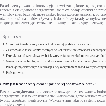
Fasada wentylowana to innowacyjne rozwiązanie, które staje się cor
zapewnia efektywność energetyczną, ale także dodaje estetyki do proj
wentylowanej, budynek może zyskać lepszą izolację termiczną, co prze
różnorodność materiałów używanych do budowy fasady wentylowanej da
ekspresji, umożliwiając stworzenie unikalnych i atrakcyjnych elewacji.
Spis treści
Czym jest fasada wentylowana i jakie są jej podstawowe cechy?
Zastosowanie fasad wentylowanych w kontekście efektywności energetyczn
Estetyka fasad wentylowanych jak wpływają na wygląd nowoczesnych b
Nowoczesne technologie i materiały stosowane w fasadach wentylowanych
Przegląd najciekawszych realizacji z wykorzystaniem fasad wentylowanyc
Podsumowanie
Czym jest fasada wentylowana i jakie są jej podstawowe cechy?
Fasada wentylowana
to nowoczesne rozwiązanie stosowane w budowni
energetyczne. Jest to konstrukcja dwuwarstwowa, gdzie warstwa zewn
tworzy przestrzeń wentylacyjną. Wykorzystanie takiego systemu pozwa
atmosferycznymi.