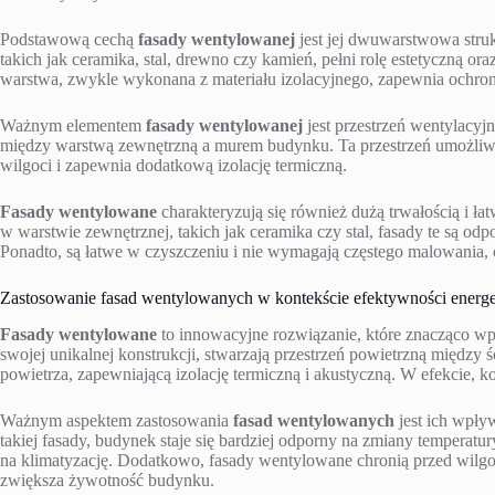
Podstawową cechą
fasady wentylowanej
jest jej dwuwarstwowa stru
takich jak ceramika, stal, drewno czy kamień, pełni rolę estetyczną 
warstwa, zwykle wykonana z materiału izolacyjnego, zapewnia ochro
Ważnym elementem
fasady wentylowanej
jest przestrzeń wentylacyj
między warstwą zewnętrzną a murem budynku. Ta przestrzeń umożliw
wilgoci i zapewnia dodatkową izolację termiczną.
Fasady wentylowane
charakteryzują się również dużą trwałością i ł
w warstwie zewnętrznej, takich jak ceramika czy stal, fasady te są o
Ponadto, są łatwe w czyszczeniu i nie wymagają częstego malowania,
Zastosowanie fasad wentylowanych w kontekście efektywności energe
Fasady wentylowane
to innowacyjne rozwiązanie, które znacząco w
swojej unikalnej konstrukcji, stwarzają przestrzeń powietrzną między ś
powietrza, zapewniającą izolację termiczną i akustyczną. W efekcie, ko
Ważnym aspektem zastosowania
fasad wentylowanych
jest ich wpły
takiej fasady, budynek staje się bardziej odporny na zmiany temperatur
na klimatyzację. Dodatkowo, fasady wentylowane chronią przed wilgoc
zwiększa żywotność budynku.