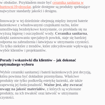
w obsłudze. Przykładem może być
ceramika sanitarna w
hurtowni Hydrosolar
, gdzie dostępne są produkty spełniające
najwyższe standardy jakości i designu.
Innowacje w tej dziedzinie obejmują między innymi baterie
łazienkowe z wbudowanymi czujnikami ruchu, które
umożliwiają bezdotykowe korzystanie, co przekłada się na
wyższą higienę i oszczędność wody.
Ceramika sanitarna
,
dzięki zastosowaniu specjalnych powłok, staje się bardziej
odporna na zabrudzenia i łatwiejsza w utrzymaniu czystości.
To tylko niektóre z trendów, które zdecydowanie wpływają na
wybór klientów i projektantów.
Porady i wskazówki dla klientów – jak dokonać
optymalnego wyboru
Wybór ceramiki sanitarnej i baterii łazienkowych jest decyzją,
która powinna być dokładnie przemyślana. Właściwe
produkty nie tylko podkreślą estetykę łazienki, ale także
zapewnią jej funkcjonalność.
Ważne jest, aby zwracać
uwagę na jakość materiałów
, z których są wykonane
produkty, na ich trwałość oraz łatwość w utrzymaniu
czystości.