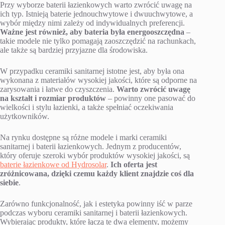
Przy wyborze baterii łazienkowych warto zwrócić uwagę na
ich typ. Istnieją baterie jednouchwytowe i dwuuchwytowe, a
wybór między nimi zależy od indywidualnych preferencji.
Ważne jest również, aby bateria była energooszczędna
–
takie modele nie tylko pomagają zaoszczędzić na rachunkach,
ale także są bardziej przyjazne dla środowiska.
W przypadku ceramiki sanitarnej istotne jest, aby była ona
wykonana z materiałów wysokiej jakości, które są odporne na
zarysowania i łatwe do czyszczenia.
Warto zwrócić uwagę
na kształt i rozmiar produktów
– powinny one pasować do
wielkości i stylu łazienki, a także spełniać oczekiwania
użytkowników.
Na rynku dostępne są różne modele i marki ceramiki
sanitarnej i baterii łazienkowych. Jednym z producentów,
który oferuje szeroki wybór produktów wysokiej jakości, są
baterie łazienkowe od Hydrosolar
.
Ich oferta jest
zróżnicowana, dzięki czemu każdy klient znajdzie coś dla
siebie
.
Zarówno funkcjonalność, jak i estetyka powinny iść w parze
podczas wyboru ceramiki sanitarnej i baterii łazienkowych.
Wybierając produkty, które łączą te dwa elementy, możemy