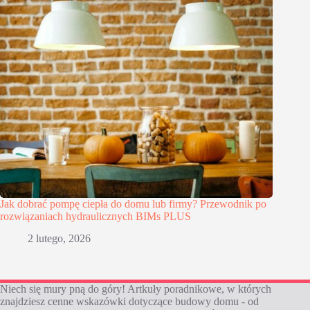
Jak dobrać pompę ciepła do domu lub firmy? Przewodnik po
rozwiązaniach hydraulicznych BIMs PLUS
2 lutego, 2026
Niech się mury pną do góry! Artkuły poradnikowe, w których
znajdziesz cenne wskazówki dotyczące budowy domu - od