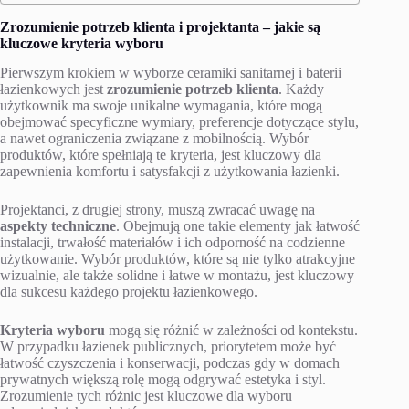
Zrozumienie potrzeb klienta i projektanta – jakie są
kluczowe kryteria wyboru
Pierwszym krokiem w wyborze ceramiki sanitarnej i baterii
łazienkowych jest
zrozumienie potrzeb klienta
. Każdy
użytkownik ma swoje unikalne wymagania, które mogą
obejmować specyficzne wymiary, preferencje dotyczące stylu,
a nawet ograniczenia związane z mobilnością. Wybór
produktów, które spełniają te kryteria, jest kluczowy dla
zapewnienia komfortu i satysfakcji z użytkowania łazienki.
Projektanci, z drugiej strony, muszą zwracać uwagę na
aspekty techniczne
. Obejmują one takie elementy jak łatwość
instalacji, trwałość materiałów i ich odporność na codzienne
użytkowanie. Wybór produktów, które są nie tylko atrakcyjne
wizualnie, ale także solidne i łatwe w montażu, jest kluczowy
dla sukcesu każdego projektu łazienkowego.
Kryteria wyboru
mogą się różnić w zależności od kontekstu.
W przypadku łazienek publicznych, priorytetem może być
łatwość czyszczenia i konserwacji, podczas gdy w domach
prywatnych większą rolę mogą odgrywać estetyka i styl.
Zrozumienie tych różnic jest kluczowe dla wyboru