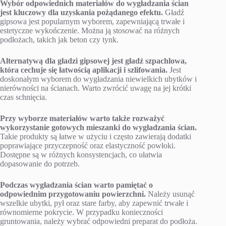
Wybór odpowiednich materiałów do wygładzania ścian
jest kluczowy dla uzyskania pożądanego efektu.
Gładź
gipsowa jest popularnym wyborem, zapewniającą trwałe i
estetyczne wykończenie. Można ją stosować na różnych
podłożach, takich jak beton czy tynk.
Alternatywą dla gładzi gipsowej jest gładź szpachlowa,
która cechuje się łatwością aplikacji i szlifowania.
Jest
doskonałym wyborem do wygładzania niewielkich ubytków i
nierówności na ścianach. Warto zwrócić uwagę na jej krótki
czas schnięcia.
Przy wyborze materiałów warto także rozważyć
wykorzystanie gotowych mieszanki do wygładzania ścian.
Takie produkty są łatwe w użyciu i często zawierają dodatki
poprawiające przyczepność oraz elastyczność powłoki.
Dostępne są w różnych konsystencjach, co ułatwia
dopasowanie do potrzeb.
Podczas wygładzania ścian warto pamiętać o
odpowiednim przygotowaniu powierzchni.
Należy usunąć
wszelkie ubytki, pył oraz stare farby, aby zapewnić trwałe i
równomierne pokrycie. W przypadku konieczności
gruntowania, należy wybrać odpowiedni preparat do podłoża.