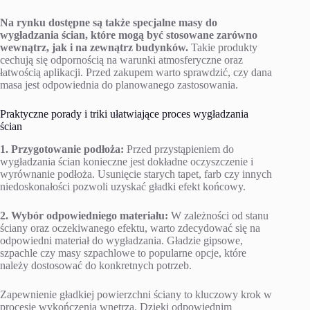
Na rynku dostępne są także specjalne masy do
wygładzania ścian, które mogą być stosowane zarówno
wewnątrz, jak i na zewnątrz budynków.
Takie produkty
cechują się odpornością na warunki atmosferyczne oraz
łatwością aplikacji. Przed zakupem warto sprawdzić, czy dana
masa jest odpowiednia do planowanego zastosowania.
Praktyczne porady i triki ułatwiające proces wygładzania
ścian
1. Przygotowanie podłoża:
Przed przystąpieniem do
wygładzania ścian konieczne jest dokładne oczyszczenie i
wyrównanie podłoża. Usunięcie starych tapet, farb czy innych
niedoskonałości pozwoli uzyskać gładki efekt końcowy.
2. Wybór odpowiedniego materiału:
W zależności od stanu
ściany oraz oczekiwanego efektu, warto zdecydować się na
odpowiedni materiał do wygładzania. Gładzie gipsowe,
szpachle czy masy szpachlowe to popularne opcje, które
należy dostosować do konkretnych potrzeb.
Zapewnienie gładkiej powierzchni ściany to kluczowy krok w
procesie wykończenia wnętrza. Dzięki odpowiednim