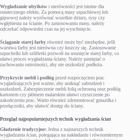
Wygładzanie ubytków
i nierówności jest istotne dla
ostatecznego efektu. Za pomocą masy szpachlowej lub
gipsowej należy wyrównać wszelkie dziury, rysy czy
wgłębienia na ścianie. Po zastosowaniu masy, należy
odczekać odpowiedni czas na jej wyschnięcie.
Ściąganie starej farby
również może być niezbędne, jeśli
warstwa farby jest nierówna czy łuszczy się. Zastosowanie
szpachelki lub szlifierki pozwoli na usunięcie starej farby, co
ułatwi proces wygładzania ściany. Należy pamiętać o
zachowaniu ostrożności, aby nie uszkodzić podłoża.
Przykrycie mebli i podłóg
przed rozpoczęciem prac
wygładzających jest ważne, aby uniknąć zabrudzeń i
uszkodzeń. Zabezpieczenie mebli folią ochronną oraz podłóg
kartonem czy płótnem malarskim ułatwi czyszczenie po
zakończeniu prac. Warto również zdemontować gniazdka i
przełączniki, aby ułatwić dostęp do ściany.
Przegląd najpopularniejszych technik wygładzania ścian
Gładzenie tradycyjne:
Jedna z najstarszych technik
wygładzania ścian, polegająca na nakładaniu i równomiernym