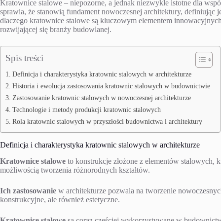
Kratownice stalowe – niepozorne, a jednak niezwykle istotne dla ws
sprawia, że stanowią fundament nowoczesnej architektury, definiując 
dlaczego kratownice stalowe są kluczowym elementem innowacyjnych 
rozwijającej się branży budowlanej.
Spis treści
Definicja i charakterystyka kratownic stalowych w architekturze
Historia i ewolucja zastosowania kratownic stalowych w budownictwie
Zastosowanie kratownic stalowych w nowoczesnej architekturze
Technologie i metody produkcji kratownic stalowych
Rola kratownic stalowych w przyszłości budownictwa i architektury
Definicja i charakterystyka kratownic stalowych w architekturze
Kratownice stalowe
to konstrukcje złożone z elementów stalowych, kt
możliwością tworzenia różnorodnych kształtów.
Ich zastosowanie
w architekturze pozwala na tworzenie nowoczesnych 
konstrukcyjne, ale również estetyczne.
Kratownice stalowe
są coraz częściej wykorzystywane w budownictwi