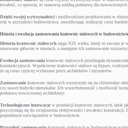
trwałość, co sprawia, że stanowią solidną podstawę dla nowoczesnych
Dzięki swojej wytrzymałości
i możliwościom projektowania w różnyc
rolę w przyszłości budownictwa, umożliwiając realizację coraz bardzie
Historia i ewolucja zastosowania kratownic stalowych w budownictwi
Historia kratownic stalowych
sięga XIX wieku, kiedy to zaczęto je
stosowane głównie w mostach, a następnie ich zastosowanie rozszerzył
Ewolucja zastosowania
kratownic stalowych przebiegała dynamiczni
konstrukcyjnych. Współczesne kratownice stalowe są lżejsze, wytrzymal
że są coraz częściej wybierane przez architektów i inżynierów.
Zastosowanie
kratownic stalowych rozszerzyło się na różnorodne obie
czy nawet budynki mieszkalne. Ich wszechstronność i możliwość kszt
podstawę nowoczesnej architektury.
Technologiczne innowacje
w produkcji kratownic stalowych, takie 
przyczyniają się do zwiększenia efektywności i trwałości konstrukcji. 
popularnym rozwiązaniem w budownictwie.
Przyszłość zastosowania
kratownic stalowych w budownictwie wydaje 