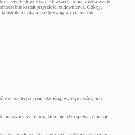
półczesnego budownictwa. Ich wszechstronne zastosowanie
jednocześnie kształt przyszłości budownictwa. Odkryj,
konstrukcji i jaką rolę odgrywają w dynamicznie
óre charakteryzują się lekkością, wytrzymałością oraz
i innowacyjnych form, które nie tylko spełniają funkcje
e ze względu na ich elastyczność, szybkość montażu oraz