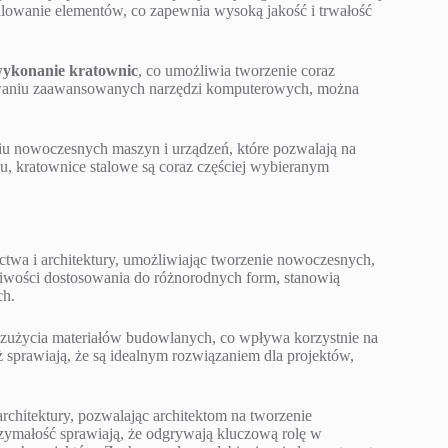
 malowanie elementów, co zapewnia wysoką jakość i trwałość
wykonanie kratownic
, co umożliwia tworzenie coraz
sowaniu zaawansowanych narzędzi komputerowych, można
niu nowoczesnych maszyn i urządzeń, które pozwalają na
u, kratownice stalowe są coraz częściej wybieranym
twa i architektury, umożliwiając tworzenie nowoczesnych,
żliwości dostosowania do różnorodnych form, stanowią
ch.
 zużycia materiałów budowlanych, co wpływa korzystnie na
 sprawiają, że są idealnym rozwiązaniem dla projektów,
rchitektury, pozwalając architektom na tworzenie
rzymałość sprawiają, że odgrywają kluczową rolę w