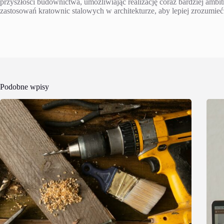
przyszłości budownictwa, umożliwiając realizację coraz bardziej amb
zastosowań kratownic stalowych w architekturze, aby lepiej zrozumieć
Podobne wpisy