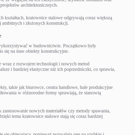
 projektów architektonicznych.
h kształtach, kratownice stalowe odgrywają coraz większą
j ambitnych i złożonych konstrukcji.
e
 wykorzystywać w budownictwie. Początkowo były
o się na inne obiekty konstrukcyjne.
e wraz z rozwojem technologii i nowych metod
sze i bardziej elastyczne niż ich poprzedniczki, co sprawia,
kty, takie jak biurowce, centra handlowe, hale produkcyjne
ałtowania w różnorodne formy sprawiają, że stanowią
jak zastosowanie nowych materiałów czy metody spawania,
Dzięki temu kratownice stalowe stają się coraz bardziej
się obiecująca, ponieważ pozwalają one na szybkie i