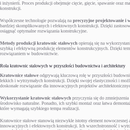
i inżynierii. Proces produkcji obejmuje cięcie, gięcie, spawanie oraz
konstrukcji.
Współczesne technologie pozwalają na
precyzyjne projektowanie i 
bardziej skomplikowanych i efektownych konstrukcji. Dzięki zasto
osiągnąć optymalne rozwiązania konstrukcyjne.
Metody produkcji kratownic stalowych
opierają się na wykorzysta
szybką i efektywną produkcję elementów konstrukcyjnych. Dzięki tem
rozwiązaniem w budownictwie.
Rola kratownic stalowych w przyszłości budownictwa i architektury
Kratownice stalowe
odgrywają kluczową rolę w przyszłości budownic
lekkich i wytrzymałych konstrukcji. Dzięki swojej elastyczności i mo
doskonałe rozwiązanie dla innowacyjnych projektów architektoniczny
Wykorzystanie kratownic stalowych
przyczynia się do zmniejszenia
środowisko naturalne. Ponadto, ich szybki montaż oraz łatwa demontaż
które wymagają szybkiego tempa realizacji.
Kratownice stalowe stanowią niezwykle istotny element nowoczesnej a
innowacyjnych i efektownych konstrukcji. Ich wszechstronność i wyt