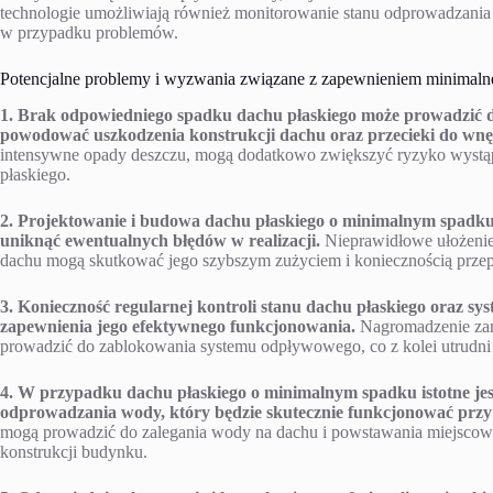
technologie umożliwiają również monitorowanie stanu odprowadzania
w przypadku problemów.
Potencjalne problemy i wyzwania związane z zapewnieniem minimaln
1. Brak odpowiedniego spadku dachu płaskiego może prowadzić do
powodować uszkodzenia konstrukcji dachu oraz przecieki do wn
intensywne opady deszczu, mogą dodatkowo zwiększyć ryzyko wyst
płaskiego.
2. Projektowanie i budowa dachu płaskiego o minimalnym spadku 
uniknąć ewentualnych błędów w realizacji.
Nieprawidłowe ułożenie
dachu mogą skutkować jego szybszym zużyciem i koniecznością prze
3. Konieczność regularnej kontroli stanu dachu płaskiego oraz s
zapewnienia jego efektywnego funkcjonowania.
Nagromadzenie zani
prowadzić do zablokowania systemu odpływowego, co z kolei utrudn
4. W przypadku dachu płaskiego o minimalnym spadku istotne je
odprowadzania wody, który będzie skutecznie funkcjonować przy
mogą prowadzić do zalegania wody na dachu i powstawania miejscowy
konstrukcji budynku.