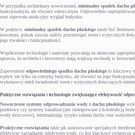
W przypadku architektury nowoczesnej,
minimalny spadek dachu pł
funkcjonalnym, ale również estetycznym. Odpowiednio zaprojektowa
oraz zapewnia atrakcyjny wygląd budynku.
W praktyce,
minimalny spadek dachu płaskiego
może być dostosowa
inwestora, jednak zawsze należy przestrzegać norm i wytycznych dot
jego trwałości i funkcjonalności.
Współczesne technologie i materiały pozwalają na skuteczne zaproje
sprawia, że architekci i inwestorzy mają większą swobodę w kreowan
Zapewnienie
odpowiedniego spadku dachu płaskiego
to kluczowy e
wpływ nie tylko na estetykę budynku, ale również na jego funkcjonalnoś
wykonawcy mieli świadomość norm i wytycznych dotyczących minima
Praktyczne rozwiązania i technologie zwiększające efektywność odpr
Nowoczesne systemy odprowadzania wody z dachu płaskiego
wyko
punktowy czy systemy kanalizacyjne zintegrowane z konstrukcją budy
wody deszczowej, minimalizując ryzyko zalania dachu oraz uszkodzeń
Praktyczne rozwiązania
takie jak zastosowanie specjalnych membr
efektywne zarządzanie odpływem wody, co jest kluczowe zwłaszcza 