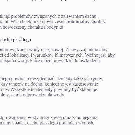
iknąć problemów związanych z zalewaniem dachu,
niami. W architekturze nowoczesnej
minimalny spadek
ym nowoczesny charakter budynku.
dachu płaskiego
 odprowadzania wody deszczowej. Zazwyczaj minimalny
ci od lokalizacji i warunków klimatycznych. Ważne jest, aby
 zalegania wody, które może prowadzić do uszkodzeń
kiego powinien uwzględniać elementy takie jak rynny,
zy tarasów na dachu, konieczne jest zastosowanie
dy. Wszystkie te elementy powinny być starannie
anie systemu odprowadzania wody.
odprowadzania wody deszczowej oraz zapobiegania
malny spadek dachu płaskiego powinien wynosić