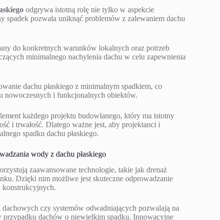
askiego
odgrywa istotną rolę nie tylko w aspekcie
ny spadek pozwala uniknąć problemów z zalewaniem dachu
ny do konkretnych warunków lokalnych oraz potrzeb
yczących minimalnego nachylenia dachu w celu zapewnienia
ktowanie dachu płaskiego z minimalnym spadkiem, co
iu nowoczesnych i funkcjonalnych obiektów.
lement każdego projektu budowlanego, który ma istotny
ć i trwałość. Dlatego ważne jest, aby projektanci i
lnego spadku dachu płaskiego.
owadzania wody z dachu płaskiego
rzystują zaawansowane technologie, takie jak drenaż
nku. Dzięki nim możliwe jest skuteczne odprowadzanie
 konstrukcyjnych.
an dachowych czy systemów odwadniających pozwalają na
w przypadku dachów o niewielkim spadku. Innowacyjne