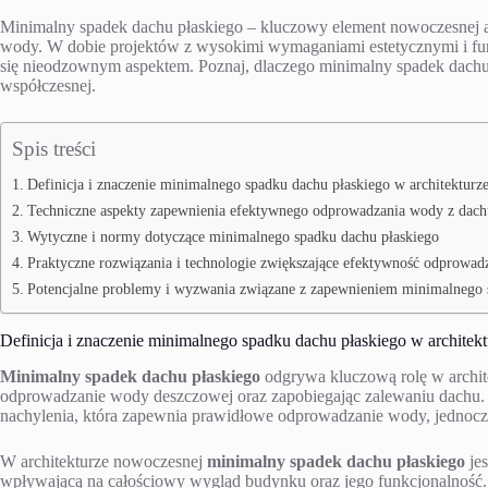
Minimalny spadek dachu płaskiego – kluczowy element nowoczesnej a
wody. W dobie projektów z wysokimi wymaganiami estetycznymi i fun
się nieodzownym aspektem. Poznaj, dlaczego minimalny spadek dachu
współczesnej.
Spis treści
Definicja i znaczenie minimalnego spadku dachu płaskiego w architekturz
Techniczne aspekty zapewnienia efektywnego odprowadzania wody z dach
Wytyczne i normy dotyczące minimalnego spadku dachu płaskiego
Praktyczne rozwiązania i technologie zwiększające efektywność odprowad
Potencjalne problemy i wyzwania związane z zapewnieniem minimalnego 
Definicja i znaczenie minimalnego spadku dachu płaskiego w architek
Minimalny spadek dachu płaskiego
odgrywa kluczową rolę w archit
odprowadzanie wody deszczowej oraz zapobiegając zalewaniu dachu
nachylenia, która zapewnia prawidłowe odprowadzanie wody, jednocześ
W architekturze nowoczesnej
minimalny spadek dachu płaskiego
jes
wpływającą na całościowy wygląd budynku oraz jego funkcjonalność. P