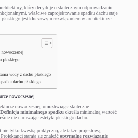
rchitektury, który decyduje o skutecznym odprowadzaniu
kcjonalnymi, właściwe zaprojektowanie spadku dachu staje
 płaskiego jest kluczowym rozwiązaniem w architekturze
e nowoczesnej
u płaskiego
zania wody z dachu płaskiego
spadku dachu płaskiego
turze nowoczesnej
ekturze nowoczesnej, umożliwiając skuteczne
.
Definicja minimalnego spadku
określa minimalną wartość
nie nie naruszając estetyki płaskiego dachu.
t nie tylko kwestią praktyczną, ale także projektową,
rojektanci starają się znaleźć
optymalne rozwiązanie