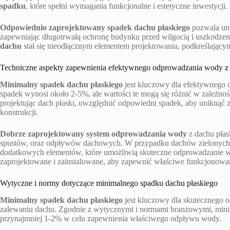
spadku
, które spełni wymagania funkcjonalne i estetyczne inwestycji.
Odpowiednio zaprojektowany spadek dachu płaskiego
pozwala un
zapewniając długotrwałą ochronę budynku przed wilgocią i uszkodze
dachu
stał się nieodłącznym elementem projektowania, podkreślając
Techniczne aspekty zapewnienia efektywnego odprowadzania wody z 
Minimalny spadek dachu płaskiego
jest kluczowy dla efektywnego
spadek wynosi około 2-5%, ale wartości te mogą się różnić w zależnoś
projektując dach płaski, uwzględnić odpowiedni spadek, aby uniknąć
konstrukcji.
Dobrze zaprojektowany system odprowadzania wody
z dachu płas
spustów, oraz odpływów dachowych. W przypadku dachów zielonych c
dodatkowych elementów, które umożliwią skuteczne odprowadzanie wo
zaprojektowane i zainstalowane, aby zapewnić właściwe funkcjonow
Wytyczne i normy dotyczące minimalnego spadku dachu płaskiego
Minimalny spadek dachu płaskiego
jest kluczowy dla skutecznego 
zalewaniu dachu. Zgodnie z wytycznymi i normami branżowymi, mini
przynajmniej 1-2% w celu zapewnienia właściwego odpływu wody.