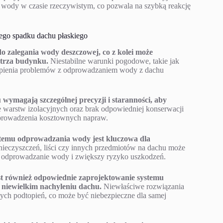
 wody w czasie rzeczywistym, co pozwala na szybką reakcję
ego spadku dachu płaskiego
 zalegania wody deszczowej, co z kolei może
ętrza budynku.
Niestabilne warunki pogodowe, takie jak
ąpienia problemów z odprowadzaniem wody z dachu
wymagają szczególnej precyzji i staranności, aby
 warstw izolacyjnych oraz brak odpowiedniej konserwacji
prowadzenia kosztownych napraw.
ystemu odprowadzania wody jest kluczowa dla
eczyszczeń, liści czy innych przedmiotów na dachu może
i odprowadzanie wody i zwiększy ryzyko uszkodzeń.
st również odpowiednie zaprojektowanie systemu
 niewielkim nachyleniu dachu.
Niewłaściwe rozwiązania
ch podtopień, co może być niebezpieczne dla samej