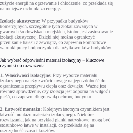
zużycie energii na ogrzewanie i chłodzenie, co przekłada się
na mniejsze rachunki za energię.
Izolacje akustyczne:
W przypadku budynków
komercyjnych, szczególnie tych zlokalizowanych w
gwarnych środowiskach miejskich, istotne jest zastosowanie
izolacji akustycznej. Dzięki niej można ograniczyć
przenikanie hałasu z zewnątrz, co zapewnia komfortowe
warunki pracy i odpoczynku dla użytkowników budynków.
Jak wybrać odpowiedni materiał izolacyjny – kluczowe
czynniki do rozważenia
1. Właściwości izolacyjne:
Przy wyborze materiału
izolacyjnego należy zwrócić uwagę na jego zdolność do
ograniczania przepływu ciepła oraz dźwięku. Ważne jest
również sprawdzenie, czy izolacja jest odporna na wilgoć i
pleśń, co zapewni długotrwałą ochronę budynku.
2. Łatwość montażu:
Kolejnym istotnym czynnikiem jest
łatwość montażu materiału izolacyjnego. Niektóre
rozwiązania, jak na przykład pianki natryskowe, mogą być
stosunkowo łatwe w instalacji, co przekłada się na
oszczędność czasu i kosztów.