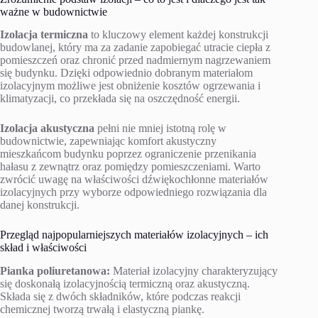
ważne w budownictwie
Izolacja termiczna
to kluczowy element każdej konstrukcji
budowlanej, który ma za zadanie zapobiegać utracie ciepła z
pomieszczeń oraz chronić przed nadmiernym nagrzewaniem
się budynku. Dzięki odpowiednio dobranym materiałom
izolacyjnym możliwe jest obniżenie kosztów ogrzewania i
klimatyzacji, co przekłada się na oszczędność energii.
Izolacja akustyczna
pełni nie mniej istotną rolę w
budownictwie, zapewniając komfort akustyczny
mieszkańcom budynku poprzez ograniczenie przenikania
hałasu z zewnątrz oraz pomiędzy pomieszczeniami. Warto
zwrócić uwagę na właściwości dźwiękochłonne materiałów
izolacyjnych przy wyborze odpowiedniego rozwiązania dla
danej konstrukcji.
Przegląd najpopularniejszych materiałów izolacyjnych – ich
skład i właściwości
Pianka poliuretanowa:
Materiał izolacyjny charakteryzujący
się doskonałą izolacyjnością termiczną oraz akustyczną.
Składa się z dwóch składników, które podczas reakcji
chemicznej tworzą trwałą i elastyczną piankę.