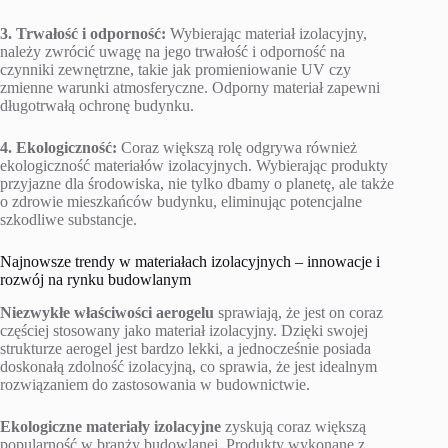
3. Trwałość i odporność:
Wybierając materiał izolacyjny,
należy zwrócić uwagę na jego trwałość i odporność na
czynniki zewnętrzne, takie jak promieniowanie UV czy
zmienne warunki atmosferyczne. Odporny materiał zapewni
długotrwałą ochronę budynku.
4. Ekologiczność:
Coraz większą rolę odgrywa również
ekologiczność materiałów izolacyjnych. Wybierając produkty
przyjazne dla środowiska, nie tylko dbamy o planetę, ale także
o zdrowie mieszkańców budynku, eliminując potencjalne
szkodliwe substancje.
Najnowsze trendy w materiałach izolacyjnych – innowacje i
rozwój na rynku budowlanym
Niezwykłe właściwości aerogelu
sprawiają, że jest on coraz
częściej stosowany jako materiał izolacyjny. Dzięki swojej
strukturze aerogel jest bardzo lekki, a jednocześnie posiada
doskonałą zdolność izolacyjną, co sprawia, że jest idealnym
rozwiązaniem do zastosowania w budownictwie.
Ekologiczne materiały izolacyjne
zyskują coraz większą
popularność w branży budowlanej. Produkty wykonane z