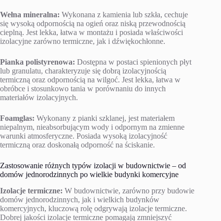
Wełna mineralna:
Wykonana z kamienia lub szkła, cechuje
się wysoką odpornością na ogień oraz niską przewodnością
cieplną. Jest lekka, łatwa w montażu i posiada właściwości
izolacyjne zarówno termiczne, jak i dźwiękochłonne.
Pianka polistyrenowa:
Dostępna w postaci spienionych płyt
lub granulatu, charakteryzuje się dobrą izolacyjnością
termiczną oraz odpornością na wilgoć. Jest lekka, łatwa w
obróbce i stosunkowo tania w porównaniu do innych
materiałów izolacyjnych.
Foamglas:
Wykonany z pianki szklanej, jest materiałem
niepalnym, nieabsorbującym wody i odpornym na zmienne
warunki atmosferyczne. Posiada wysoką izolacyjność
termiczną oraz doskonałą odporność na ściskanie.
Zastosowanie różnych typów izolacji w budownictwie – od
domów jednorodzinnych po wielkie budynki komercyjne
Izolacje termiczne:
W budownictwie, zarówno przy budowie
domów jednorodzinnych, jak i wielkich budynków
komercyjnych, kluczową rolę odgrywają izolacje termiczne.
Dobrej jakości izolacje termiczne pomagają zmniejszyć