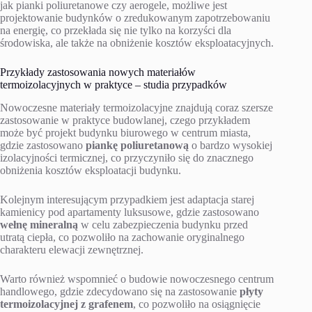
jak pianki poliuretanowe czy aerogele, możliwe jest
projektowanie budynków o zredukowanym zapotrzebowaniu
na energię, co przekłada się nie tylko na korzyści dla
środowiska, ale także na obniżenie kosztów eksploatacyjnych.
Przykłady zastosowania nowych materiałów
termoizolacyjnych w praktyce – studia przypadków
Nowoczesne materiały termoizolacyjne znajdują coraz szersze
zastosowanie w praktyce budowlanej, czego przykładem
może być projekt budynku biurowego w centrum miasta,
gdzie zastosowano
piankę poliuretanową
o bardzo wysokiej
izolacyjności termicznej, co przyczyniło się do znacznego
obniżenia kosztów eksploatacji budynku.
Kolejnym interesującym przypadkiem jest adaptacja starej
kamienicy pod apartamenty luksusowe, gdzie zastosowano
wełnę mineralną
w celu zabezpieczenia budynku przed
utratą ciepła, co pozwoliło na zachowanie oryginalnego
charakteru elewacji zewnętrznej.
Warto również wspomnieć o budowie nowoczesnego centrum
handlowego, gdzie zdecydowano się na zastosowanie
płyty
termoizolacyjnej z grafenem
, co pozwoliło na osiągnięcie