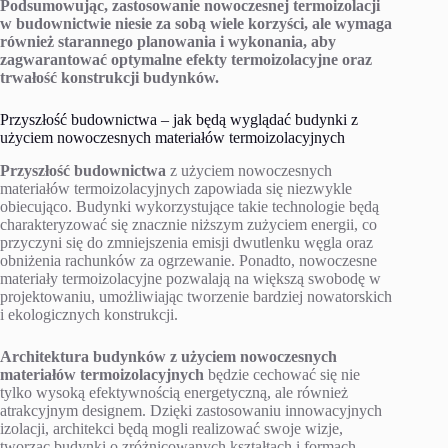
Podsumowując, zastosowanie nowoczesnej termoizolacji
w budownictwie niesie za sobą wiele korzyści, ale wymaga
również starannego planowania i wykonania, aby
zagwarantować optymalne efekty termoizolacyjne oraz
trwałość konstrukcji budynków.
Przyszłość budownictwa – jak będą wyglądać budynki z
użyciem nowoczesnych materiałów termoizolacyjnych
Przyszłość budownictwa
z użyciem nowoczesnych
materiałów termoizolacyjnych zapowiada się niezwykle
obiecująco. Budynki wykorzystujące takie technologie będą
charakteryzować się znacznie niższym zużyciem energii, co
przyczyni się do zmniejszenia emisji dwutlenku węgla oraz
obniżenia rachunków za ogrzewanie. Ponadto, nowoczesne
materiały termoizolacyjne pozwalają na większą swobodę w
projektowaniu, umożliwiając tworzenie bardziej nowatorskich
i ekologicznych konstrukcji.
Architektura budynków z użyciem nowoczesnych
materiałów termoizolacyjnych
będzie cechować się nie
tylko wysoką efektywnością energetyczną, ale również
atrakcyjnym designem. Dzięki zastosowaniu innowacyjnych
izolacji, architekci będą mogli realizować swoje wizje,
tworząc budynki o zróżnicowanych kształtach i formach,