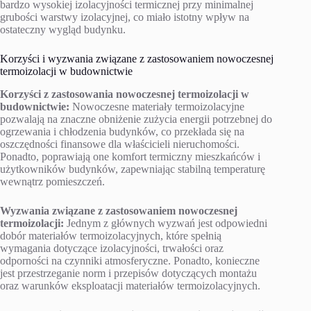
bardzo wysokiej izolacyjności termicznej przy minimalnej
grubości warstwy izolacyjnej, co miało istotny wpływ na
ostateczny wygląd budynku.
Korzyści i wyzwania związane z zastosowaniem nowoczesnej
termoizolacji w budownictwie
Korzyści z zastosowania nowoczesnej termoizolacji w
budownictwie:
Nowoczesne materiały termoizolacyjne
pozwalają na znaczne obniżenie zużycia energii potrzebnej do
ogrzewania i chłodzenia budynków, co przekłada się na
oszczędności finansowe dla właścicieli nieruchomości.
Ponadto, poprawiają one komfort termiczny mieszkańców i
użytkowników budynków, zapewniając stabilną temperaturę
wewnątrz pomieszczeń.
Wyzwania związane z zastosowaniem nowoczesnej
termoizolacji:
Jednym z głównych wyzwań jest odpowiedni
dobór materiałów termoizolacyjnych, które spełnią
wymagania dotyczące izolacyjności, trwałości oraz
odporności na czynniki atmosferyczne. Ponadto, konieczne
jest przestrzeganie norm i przepisów dotyczących montażu
oraz warunków eksploatacji materiałów termoizolacyjnych.