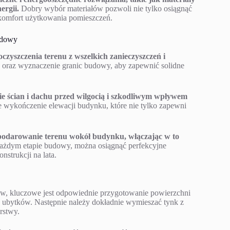
ergii.
Dobry wybór materiałów pozwoli nie tylko osiągnąć
i komfort użytkowania pomieszczeń.
udowy
zyszczenia terenu z wszelkich zanieczyszczeń i
 oraz wyznaczenie granic budowy, aby zapewnić solidne
ie ścian i dachu przed wilgocią i szkodliwym wpływem
 wykończenie elewacji budynku, które nie tylko zapewni
podarowanie terenu wokół budynku, włączając w to
każdym etapie budowy, można osiągnąć perfekcyjne
nstrukcji na lata.
w, kluczowe jest odpowiednie przygotowanie powierzchni
 ubytków. Następnie należy dokładnie wymieszać tynk z
rstwy.