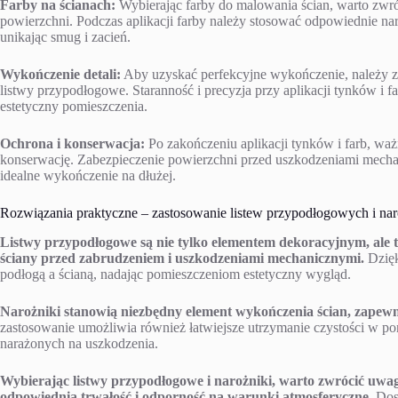
Farby na ścianach:
Wybierając farby do malowania ścian, warto zwró
powierzchni. Podczas aplikacji farby należy stosować odpowiednie nar
unikając smug i zacień.
Wykończenie detali:
Aby uzyskać perfekcyjne wykończenie, należy zw
listwy przypodłogowe. Staranność i precyzja przy aplikacji tynków i f
estetyczny pomieszczenia.
Ochrona i konserwacja:
Po zakończeniu aplikacji tynków i farb, waż
konserwację. Zabezpieczenie powierzchni przed uszkodzeniami mecha
idealne wykończenie na dłużej.
Rozwiązania praktyczne – zastosowanie listew przypodłogowych i na
Listwy przypodłogowe są nie tylko elementem dekoracyjnym, ale 
ściany przed zabrudzeniem i uszkodzeniami mechanicznymi.
Dzięk
podłogą a ścianą, nadając pomieszczeniom estetyczny wygląd.
Narożniki stanowią niezbędny element wykończenia ścian, zapewn
zastosowanie umożliwia również łatwiejsze utrzymanie czystości w p
narażonych na uszkodzenia.
Wybierając listwy przypodłogowe i narożniki, warto zwrócić uwag
odpowiednią trwałość i odporność na warunki atmosferyczne.
Dost