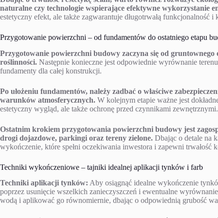
naturalne czy technologie wspierające efektywne wykorzystanie en
estetyczny efekt, ale także zagwarantuje długotrwałą funkcjonalność 
Przygotowanie powierzchni – od fundamentów do ostatniego etapu b
Przygotowanie powierzchni budowy zaczyna się od gruntownego oc
roślinności.
Następnie konieczne jest odpowiednie wyrównanie terenu
fundamenty dla całej konstrukcji.
Po ułożeniu fundamentów, należy zadbać o właściwe zabezpieczen
warunków atmosferycznych.
W kolejnym etapie ważne jest dokładne
estetyczny wygląd, ale także ochronę przed czynnikami zewnętrznymi.
Ostatnim krokiem przygotowania powierzchni budowy jest zagos
drogi dojazdowe, parkingi oraz tereny zielone.
Dbając o detale na 
wykończenie, które spełni oczekiwania inwestora i zapewni trwałość ko
Techniki wykończeniowe – tajniki idealnej aplikacji tynków i farb
Techniki aplikacji tynków:
Aby osiągnąć idealne wykończenie tynkó
poprzez usunięcie wszelkich zanieczyszczeń i ewentualne wyrównanie
wodą i aplikować go równomiernie, dbając o odpowiednią grubość wa