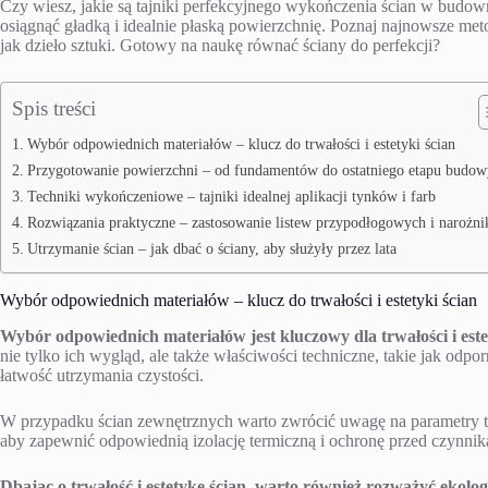
Czy wiesz, jakie są tajniki perfekcyjnego wykończenia ścian w budow
osiągnąć gładką i idealnie płaską powierzchnię. Poznaj najnowsze met
jak dzieło sztuki. Gotowy na naukę równać ściany do perfekcji?
Spis treści
Wybór odpowiednich materiałów – klucz do trwałości i estetyki ścian
Przygotowanie powierzchni – od fundamentów do ostatniego etapu budow
Techniki wykończeniowe – tajniki idealnej aplikacji tynków i farb
Rozwiązania praktyczne – zastosowanie listew przypodłogowych i narożn
Utrzymanie ścian – jak dbać o ściany, aby służyły przez lata
Wybór odpowiednich materiałów – klucz do trwałości i estetyki ścian
Wybór odpowiednich materiałów jest kluczowy dla trwałości i estet
nie tylko ich wygląd, ale także właściwości techniczne, takie jak od
łatwość utrzymania czystości.
W przypadku ścian zewnętrznych warto zwrócić uwagę na parametry t
aby zapewnić odpowiednią izolację termiczną i ochronę przed czynni
Dbając o trwałość i estetykę ścian, warto również rozważyć ekolog