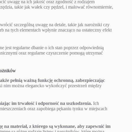
cić uwagę na ich jakość oraz zgodność z rodzajem
zędzia, takie jak wałek czy pędzel, i malować równomiernie,
rócić szczególną uwagę na detale, takie jak narożniki czy
arb na tych elementach wpłynie znacząco na ostateczny efekt
ne jest regularne dbanie o ich stan poprzez odpowiednią
nicznymi oraz regularne czyszczenie pomogą utrzymać
rożników
także pełnią ważną funkcję ochronną, zabezpieczając
i nim można elegancko wykończyć przestrzeń między
iając im trwałość i odporność na uszkodzenia.
Ich
omieszczeniach oraz zapobiega pękaniu tynku w miejscach
ę na materiał, z którego są wykonane, aby zapewnić im
ępne są różne rodzaje listew i narożników, które można