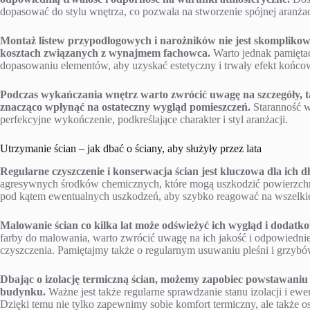
dopasować do stylu wnętrza, co pozwala na stworzenie spójnej aranża
Montaż listew przypodłogowych i narożników nie jest skomplikow
kosztach związanych z wynajmem fachowca.
Warto jednak pamięta
dopasowaniu elementów, aby uzyskać estetyczny i trwały efekt końco
Podczas wykańczania wnętrz warto zwrócić uwagę na szczegóły, ta
znacząco wpłynąć na ostateczny wygląd pomieszczeń.
Staranność w
perfekcyjne wykończenie, podkreślające charakter i styl aranżacji.
Utrzymanie ścian – jak dbać o ściany, aby służyły przez lata
Regularne czyszczenie i konserwacja ścian jest kluczowa dla ich 
agresywnych środków chemicznych, które mogą uszkodzić powierzchnię
pod kątem ewentualnych uszkodzeń, aby szybko reagować na wszelki
Malowanie ścian co kilka lat może odświeżyć ich wygląd i dodatko
farby do malowania, warto zwrócić uwagę na ich jakość i odpowiednie
czyszczenia. Pamiętajmy także o regularnym usuwaniu pleśni i grzybó
Dbając o izolację termiczną ścian, możemy zapobiec powstawaniu 
budynku.
Ważne jest także regularne sprawdzanie stanu izolacji i ewe
Dzięki temu nie tylko zapewnimy sobie komfort termiczny, ale także o