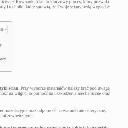
nictwie? Równanie ścian to kluczowy proces, który pozwala
ody i techniki, które sprawią, że Twoje ściany będą wyglądać
y
ików
yki ścian.
Przy wyborze materiałów należy brać pod uwagę
porność na wilgoć, odporność na uszkodzenia mechaniczne oraz
ermoizolacyjne oraz odporność na warunki atmosferyczne,
kami zewnętrznymi.
iczne i energooszczędne rozwiązania, takie jak materiały