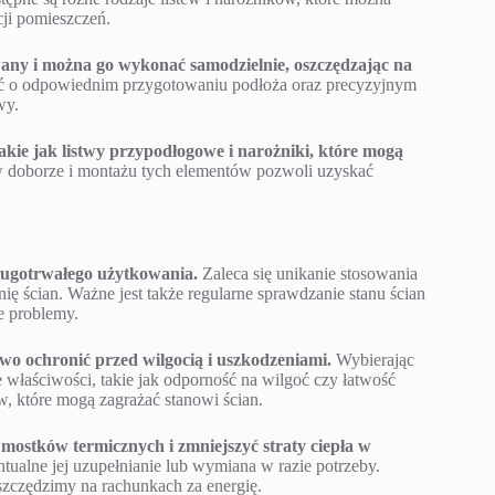
cji pomieszczeń.
any i można go wykonać samodzielnie, oszczędzając na
ć o odpowiednim przygotowaniu podłoża oraz precyzyjnym
wy.
kie jak listwy przypodłogowe i narożniki, które mogą
 doborze i montażu tych elementów pozwoli uzyskać
długotrwałego użytkowania.
Zaleca się unikanie stosowania
 ścian. Ważne jest także regularne sprawdzanie stanu ścian
e problemy.
wo ochronić przed wilgocią i uszkodzeniami.
Wybierając
 właściwości, takie jak odporność na wilgoć czy łatwość
w, które mogą zagrażać stanowi ścian.
mostków termicznych i zmniejszyć straty ciepła w
ntualne jej uzupełnianie lub wymiana w razie potrzeby.
szczędzimy na rachunkach za energię.