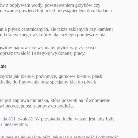
ów z odpływem wody, powstawaniem grzybów czy
gotowanie powierzchni przed przystąpieniem do układania
ia płytek ceramicznych, ale także szklanych czy kamieni
o i estetycznego wykończenia każdego pomieszczenia.
sztów napraw czy wymiany płytek w przyszłości.
oprzez trwałość i estetykę wykonanej pracy.
anie
ędzia jak kielnie, poziomice, gumowe kielnie, płaski
helkę do fugowania oraz specjalny klej do płytek
 jest zaprawa murarska, która pozwoli na równomierne
rawi przyczepność zaprawy do podłoża.
akość i trwałość. W przypadku kielni ważne jest, aby były
 i niezawodna.
wagę na jej właściwości, takie jak elastyczność i odporność