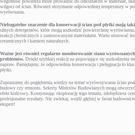
wilgotność powietrza może prowadzić do odkształceń w materiale, dla
wilgoci od ścian. Również utrzymanie odpowiedniej temperatury w po
wyrównania.
Niebagatelne znaczenie dla konserwacji ścian pod płytki mają takż
silnych detergentów, które mogą uszkodzić powierzchnię wyrównania,
reakcji chemicznych z zastosowanymi materiałami. Warto stosować śro
ceramicznych i kamieni naturalnych.
Ważne jest również regularne monitorowanie stanu wyrównanych
problemów.
Dzięki szybkiej reakcji na pojawiające się uszkodzenia
napraw. Pamiętajmy, że odpowiednia konserwacja i pielęgnacja to kluc
płytki.
Zapraszamy do pogłębienia wiedzy na temat wyrównywania ścian pod p
budowy czy remontu. Sekrety Mistrzów Budowlanych mogą otworzyć 
efekt końcowy. Kontynuując eksplorację tego tematu, zdobędziesz cen
profesjonalne rezultaty. Nie zwlekaj, wejdź głębiej w świat budownic
ekspert!