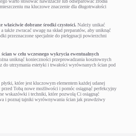
tego warto stosować nawilżacze lub odseparować źródła
mieszczeniu ma kluczowe znaczenie dla długotrwałości
e właściwie dobrane środki czystości.
Należy unikać
 a także zwracać uwagę na skład preparatów, aby uniknąć
dki przeznaczone specjalnie do pielęgnacji powierzchni
 ścian w celu wczesnego wykrycia ewentualnych
 można uniknąć konieczności przeprowadzania kosztownych
z do utrzymania estetyki i trwałości wyrównanych ścian pod
łytki, które jest kluczowym elementem każdej udanej
przed Tobą nowe możliwości i pomóc osiągnąć perfekcyjny
ne wskazówki i techniki, które pozwolą Ci osiągnąć
twa i poznaj tajniki wyrównywania ścian jak prawdziwy