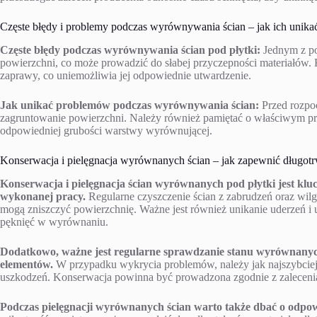
Częste błędy i problemy podczas wyrównywania ścian – jak ich unika
Częste błędy podczas wyrównywania ścian pod płytki:
Jednym z po
powierzchni, co może prowadzić do słabej przyczepności materiałów. 
zaprawy, co uniemożliwia jej odpowiednie utwardzenie.
Jak unikać problemów podczas wyrównywania ścian:
Przed rozpoc
zagruntowanie powierzchni. Należy również pamiętać o właściwym pr
odpowiedniej grubości warstwy wyrównującej.
Konserwacja i pielęgnacja wyrównanych ścian – jak zapewnić długotrw
Konserwacja i pielęgnacja ścian wyrównanych pod płytki jest kluc
wykonanej pracy.
Regularne czyszczenie ścian z zabrudzeń oraz wilg
mogą zniszczyć powierzchnię. Ważne jest również unikanie uderzeń 
pęknięć w wyrównaniu.
Dodatkowo, ważne jest regularne sprawdzanie stanu wyrównanyc
elementów.
W przypadku wykrycia problemów, należy jak najszybciej 
uszkodzeń. Konserwacja powinna być prowadzona zgodnie z zaleceni
Podczas pielęgnacji wyrównanych ścian warto także dbać o odpo