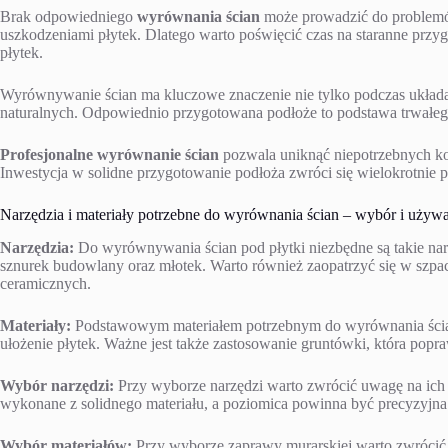
Brak odpowiedniego
wyrównania ścian
może prowadzić do problem
uszkodzeniami płytek. Dlatego warto poświęcić czas na staranne przy
płytek.
Wyrównywanie ścian ma kluczowe znaczenie nie tylko podczas układan
naturalnych. Odpowiednio przygotowana podłoże to podstawa trwałeg
Profesjonalne wyrównanie ścian
pozwala uniknąć niepotrzebnych ko
Inwestycja w solidne przygotowanie podłoża zwróci się wielokrotnie p
Narzędzia i materiały potrzebne do wyrównania ścian – wybór i używ
Narzędzia:
Do wyrównywania ścian pod płytki niezbędne są takie narz
sznurek budowlany oraz młotek. Warto również zaopatrzyć się w szpac
ceramicznych.
Materiały:
Podstawowym materiałem potrzebnym do wyrównania ścian
ułożenie płytek. Ważne jest także zastosowanie gruntówki, która pop
Wybór narzędzi:
Przy wyborze narzędzi warto zwrócić uwagę na ich j
wykonane z solidnego materiału, a poziomica powinna być precyzyjna
Wybór materiałów:
Przy wyborze zaprawy murarskiej warto zwrócić u