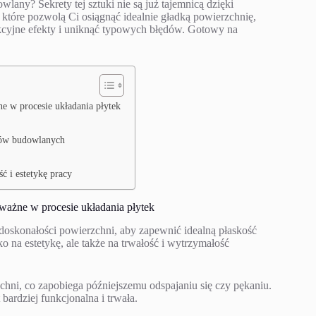
any? Sekrety tej sztuki nie są już tajemnicą dzięki
tóre pozwolą Ci osiągnąć idealnie gładką powierzchnię,
ekcyjne efekty i uniknąć typowych błędów. Gotowy na
ne w procesie układania płytek
rzów budowlanych
ć i estetykę pracy
 ważne w procesie układania płytek
iedoskonałości powierzchni, aby zapewnić idealną płaskość
o na estetykę, ale także na trwałość i wytrzymałość
chni, co zapobiega późniejszemu odspajaniu się czy pękaniu.
 bardziej funkcjonalna i trwała.