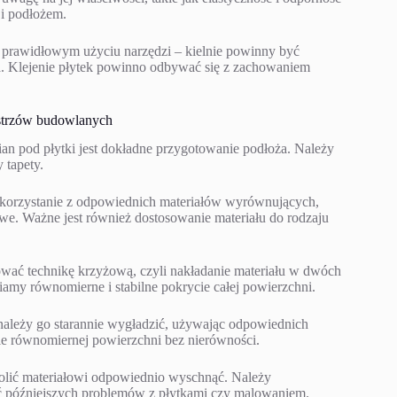
i podłożem.
prawidłowym użyciu narzędzi – kielnie powinny być
. Klejenie płytek powinno odbywać się z zachowaniem
istrzów budowlanych
 pod płytki jest dokładne przygotowanie podłoża. Należy
 tapety.
 korzystanie z odpowiednich materiałów wyrównujących,
we. Ważne jest również dostosowanie materiału do rodzaju
ać technikę krzyżową, czyli nakładanie materiału w dwóch
amy równomierne i stabilne pokrycie całej powierzchni.
ależy go starannie wygładzić, używając odpowiednich
anie równomiernej powierzchni bez nierówności.
lić materiałowi odpowiednio wyschnąć. Należy
nąć późniejszych problemów z płytkami czy malowaniem.