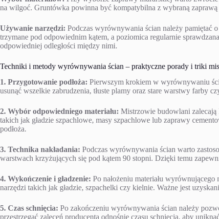
na wilgoć. Gruntówka powinna być kompatybilna z wybraną zaprawą 
Używanie narzędzi:
Podczas wyrównywania ścian należy pamiętać o 
trzymane pod odpowiednim kątem, a poziomica regularnie sprawdzana
odpowiedniej odległości między nimi.
Techniki i metody wyrównywania ścian – praktyczne porady i triki m
1. Przygotowanie podłoża:
Pierwszym krokiem w wyrównywaniu ścian
usunąć wszelkie zabrudzenia, tłuste plamy oraz stare warstwy farby czy
2. Wybór odpowiedniego materiału:
Mistrzowie budowlani zalecają
takich jak gładzie szpachlowe, masy szpachlowe lub zaprawy cemento
podłoża.
3. Technika nakładania:
Podczas wyrównywania ścian warto zastosow
warstwach krzyżujących się pod kątem 90 stopni. Dzięki temu zapewni
4. Wykończenie i gładzenie:
Po nałożeniu materiału wyrównującego n
narzędzi takich jak gładzie, szpachelki czy kielnie. Ważne jest uzysk
5. Czas schnięcia:
Po zakończeniu wyrównywania ścian należy pozwo
przestrzegać zaleceń producenta odnośnie czasu schnięcia, aby unik