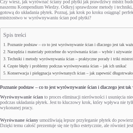
Czy wiesz, jak wyrównać ściany pod płytki jak prawdziwy mistrz budowl
naszemu Kompendium Wiedzy. Odkryj sprawdzone metody i techniki, k
gotową do układania płytek. Poznaj, jak krok po kroku osiągnąć perf
mistrzostwo w wyrównywaniu ścian pod płytki?
Spis treści
Poznanie podstaw – co to jest wyrównywanie ścian i dlaczego jest tak waż
Narzędzia i materiały potrzebne do wyrównania ścian – wybór i używanie
Techniki i metody wyrównywania ścian – praktyczne porady i triki mist
Częste błędy i problemy podczas wyrównywania ścian – jak ich unikać
Konserwacja i pielęgnacja wyrównanych ścian – jak zapewnić długotrwałoś
Poznanie podstaw – co to jest wyrównywanie ścian i dlaczego jest tak
Wyrównywanie ścian
to proces eliminacji nierówności i usunięcia n
podczas układania płytek. Jest to kluczowy krok, który wpływa nie tylk
wykonanej pracy.
Wyrównane ściany
umożliwiają lepsze przyleganie płytek do powierz
Dzięki temu całość prezentuje się nie tylko estetycznie, ale również jest